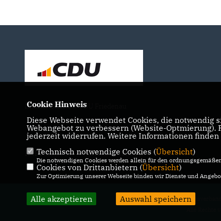
Cookie Hinweis
Internetseite der CDU Friedenau
Diese Webseite verwendet Cookies, die notwendig si
Webangebot zu verbessern (Website-Optmierung). Fü
jederzeit widerrufen. Weitere Informationen finden
Technisch notwendige Cookies (
Übersicht
)
IMPRESSUM
DATENSCHUTZ
KONTAKT
Die notwendigen Cookies werden allein für den ordnungsgemäßen 
Cookies von Drittanbietern (
Übersicht
)
Zur Optimierung unserer Webseite binden wir Dienste und Angebot
Alle akzeptieren
Auswahl speichern
@2026 CDU Ortsverband
Alle Rechte 