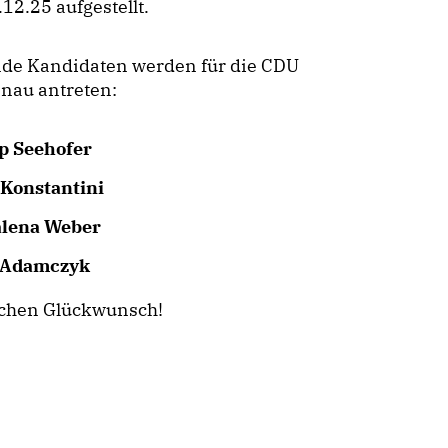
12.25 aufgestellt.
nde Kandidaten werden für die CDU
enau antreten:
pp Seehofer
Konstantini
lena Weber
 Adamczyk
ichen Glückwunsch!