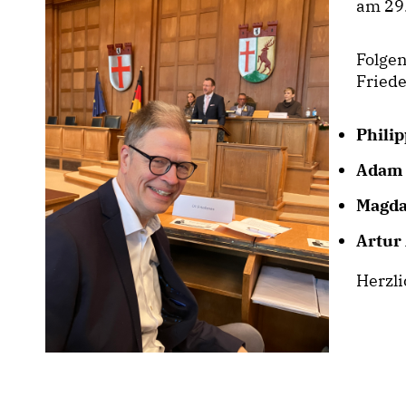
am 29.
Folge
Fried
Phili
Adam 
Magda
Artur
Herzl