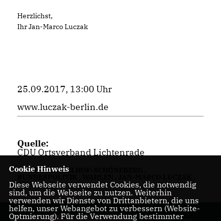
Herzlichst,
Ihr Jan-Marco Luczak
25.09.2017, 13:00 Uhr
www.luczak-berlin.de
Quelle:
CDU Ortsverband Lichtenrade
Cookie Hinweis
CDU TEMPELHOF-SCHÖNEBERG
,
BUNDESPOLITIK
,
WAHLEN
,
JAN-MARCO LUCZAK
,
Diese Webseite verwendet Cookies, die notwendig
2017
sind, um die Webseite zu nutzen. Weiterhin
verwenden wir Dienste von Drittanbietern, die uns
helfen, unser Webangebot zu verbessern (Website-
Optmierung). Für die Verwendung bestimmter
Internetseite der