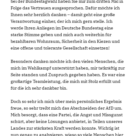
bei der Bundestagwahl haben Sie mir zum dritten Mal in
Folge das Vertrauen ausgesprochen. Dafür möchte ich
Ihnen sehr herzlich danken – damit geht eine große
Verantwortung einher, der ich mich gern stelle. Ich
werde Ihren Anliegen im Deutsche Bundestag eine
starke Stimme geben und mich auch weiterhin für
bezahlbaren Wohnraum, Sicherheit in den Kiezen und
eine offene und tolerante Gesellschaft einsetzen!
Besonders danken möchte ich den vielen Menschen, die
mich im Wahlkampf unterstützt haben, mir tatkräftig zur
Seite standen und Zuspruch gegeben haben. Es war eine
großartige Teamleistung, die mich mit Stolz erfüllt und
für die ich sehr dankbar bin.
Doch so sehr ich mich über mein persönliches Ergebnis
freue, so sehr treibt mich das Abschneiden der AfD um.
Mich besorgt, dass eine Partei, die Angst und Missgunst
schürt, aber keine Lösungen anbietet, in Teilen unseres
Landes zur stärksten Kraft werden konnte. Wichtig ist
nun genau zu analysieren, wieso so viele Menschen hier