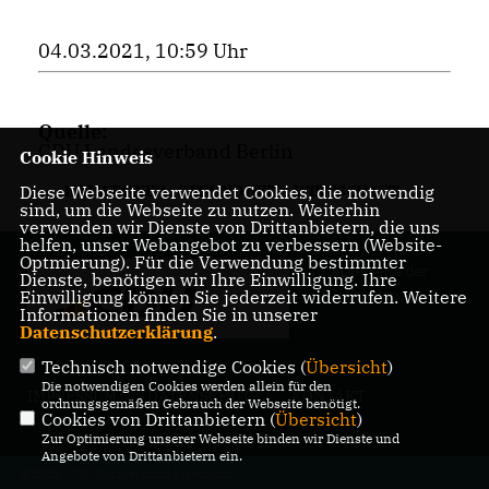
04.03.2021, 10:59 Uhr
Quelle:
CDU Landesverband Berlin
Cookie Hinweis
Diese Webseite verwendet Cookies, die notwendig
KAI WEGNER
,
GESUNDHEIT
,
WIRTSCHAFT
sind, um die Webseite zu nutzen. Weiterhin
verwenden wir Dienste von Drittanbietern, die uns
helfen, unser Webangebot zu verbessern (Website-
Optmierung). Für die Verwendung bestimmter
Internetseite der
Dienste, benötigen wir Ihre Einwilligung. Ihre
CDU Friedenau
Einwilligung können Sie jederzeit widerrufen. Weitere
Informationen finden Sie in unserer
Datenschutzerklärung
.
Technisch notwendige Cookies (
Übersicht
)
Die notwendigen Cookies werden allein für den
IMPRESSUM
DATENSCHUTZ
KONTAKT
ordnungsgemäßen Gebrauch der Webseite benötigt.
Cookies von Drittanbietern (
Übersicht
)
Zur Optimierung unserer Webseite binden wir Dienste und
Angebote von Drittanbietern ein.
@2026 CDU Ortsverband Friedenau