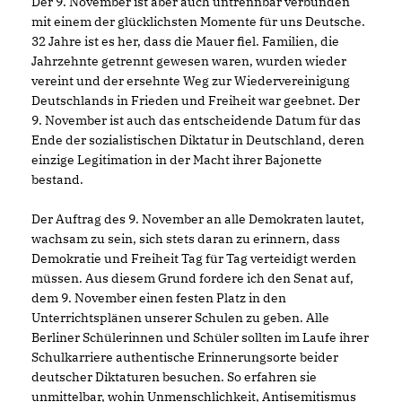
Der 9. November ist aber auch untrennbar verbunden
mit einem der glücklichsten Momente für uns Deutsche.
32 Jahre ist es her, dass die Mauer fiel. Familien, die
Jahrzehnte getrennt gewesen waren, wurden wieder
vereint und der ersehnte Weg zur Wiedervereinigung
Deutschlands in Frieden und Freiheit war geebnet. Der
9. November ist auch das entscheidende Datum für das
Ende der sozialistischen Diktatur in Deutschland, deren
einzige Legitimation in der Macht ihrer Bajonette
bestand.
Der Auftrag des 9. November an alle Demokraten lautet,
wachsam zu sein, sich stets daran zu erinnern, dass
Demokratie und Freiheit Tag für Tag verteidigt werden
müssen. Aus diesem Grund fordere ich den Senat auf,
dem 9. November einen festen Platz in den
Unterrichtsplänen unserer Schulen zu geben. Alle
Berliner Schülerinnen und Schüler sollten im Laufe ihrer
Schulkarriere authentische Erinnerungsorte beider
deutscher Diktaturen besuchen. So erfahren sie
unmittelbar, wohin Unmenschlichkeit, Antisemitismus