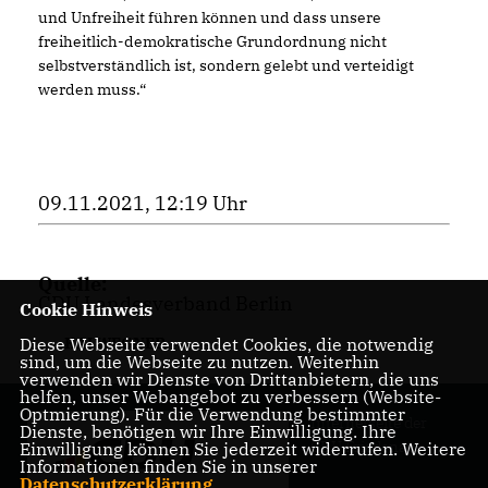
und Unfreiheit führen können und dass unsere
freiheitlich-demokratische Grundordnung nicht
selbstverständlich ist, sondern gelebt und verteidigt
werden muss.“
09.11.2021, 12:19 Uhr
Quelle:
CDU Landesverband Berlin
Cookie Hinweis
Diese Webseite verwendet Cookies, die notwendig
KAI WEGNER
sind, um die Webseite zu nutzen. Weiterhin
verwenden wir Dienste von Drittanbietern, die uns
helfen, unser Webangebot zu verbessern (Website-
Optmierung). Für die Verwendung bestimmter
Internetseite der
Dienste, benötigen wir Ihre Einwilligung. Ihre
CDU Friedenau
Einwilligung können Sie jederzeit widerrufen. Weitere
Informationen finden Sie in unserer
Datenschutzerklärung
.