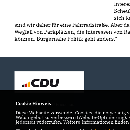
Intere
Scheuk
sich R
sind wir daher für eine Fahrradstraße. Aber 
Wegfall von Parkplätzen, die Interessen von 
können. Bürgernahe Politik geht anders.“
Cookie Hinweis
Internetseite der CDU Friedenau
Diese Webseite verwendet Cookies, die notwendig si
Webangebot zu verbessern (Website-Optmierung). Fü
jederzeit widerrufen. Weitere Informationen finden