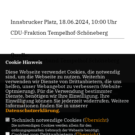
Innsbrucker Platz, 18.06.2024, 10:00 Uhr
CDU-Fraktion Tempelhof-Schöneberg
Quelle:
CDU Kreisverband Tempelhof Schöneberg
Cookie Hinweis
Diese Webseite verwendet Cookies, die notwendig
VERKEHR
sind, um die Webseite zu nutzen. Weiterhin
verwenden wir Dienste von Drittanbietern, die uns
helfen, unser Webangebot zu verbessern (Website-
Optmierung). Für die Verwendung bestimmter
Internetseite der
Dienste, benötigen wir Ihre Einwilligung. Ihre
CDU Friedenau
Einwilligung können Sie jederzeit widerrufen. Weitere
Informationen finden Sie in unserer
Datenschutzerklärung
.
Technisch notwendige Cookies (
Übersicht
)
Die notwendigen Cookies werden allein für den
IMPRESSUM
DATENSCHUTZ
KONTAKT
ordnungsgemäßen Gebrauch der Webseite benötigt.
Cookies von Drittanbietern (
Übersicht
)