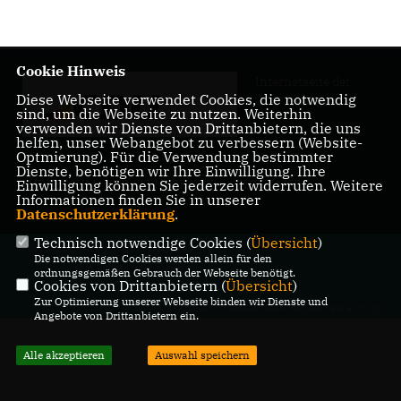
Cookie Hinweis
Internetseite der
Diese Webseite verwendet Cookies, die notwendig
CDU Friedenau
sind, um die Webseite zu nutzen. Weiterhin
verwenden wir Dienste von Drittanbietern, die uns
helfen, unser Webangebot zu verbessern (Website-
Optmierung). Für die Verwendung bestimmter
Dienste, benötigen wir Ihre Einwilligung. Ihre
Einwilligung können Sie jederzeit widerrufen. Weitere
IMPRESSUM
DATENSCHUTZ
KONTAKT
Informationen finden Sie in unserer
Datenschutzerklärung
.
Technisch notwendige Cookies (
Übersicht
)
@2026 CDU Ortsverband Friedenau
Die notwendigen Cookies werden allein für den
Alle Rechte vorbehalten.
ordnungsgemäßen Gebrauch der Webseite benötigt.
Cookies von Drittanbietern (
Übersicht
)
Zur Optimierung unserer Webseite binden wir Dienste und
REALISATION: SHARKNESS MEDIA GMBH & CO. KG
Angebote von Drittanbietern ein.
Alle akzeptieren
Auswahl speichern