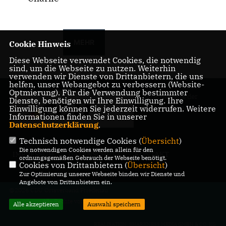
MEHR
Cookie Hinweis
Diese Webseite verwendet Cookies, die notwendig
sind, um die Webseite zu nutzen. Weiterhin
verwenden wir Dienste von Drittanbietern, die uns
helfen, unser Webangebot zu verbessern (Website-
Optmierung). Für die Verwendung bestimmter
Internetseite der
Dienste, benötigen wir Ihre Einwilligung. Ihre
CDU Friedenau
Einwilligung können Sie jederzeit widerrufen. Weitere
Informationen finden Sie in unserer
Datenschutzerklärung
.
Technisch notwendige Cookies (
Übersicht
)
Die notwendigen Cookies werden allein für den
IMPRESSUM
DATENSCHUTZ
KONTAKT
ordnungsgemäßen Gebrauch der Webseite benötigt.
Cookies von Drittanbietern (
Übersicht
)
Zur Optimierung unserer Webseite binden wir Dienste und
Angebote von Drittanbietern ein.
@2026 CDU Ortsverband Friedenau
Alle Rechte vorbehalten.
Alle akzeptieren
Auswahl speichern
REALISATION: SHARKNESS MEDIA GMBH & CO. KG