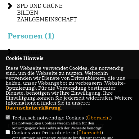
SPD UND GRÜNE
BILDEN
ZÄHLGEMEINSCHAFT
Personen (1)
Matthias
Cookie Hinweis
Steuckardt
Diese Webseite verwendet Cookies, die notwendig
sind, um die Webseite zu nutzen. Weiterhin
verwenden wir Dienste von Drittanbietern, die uns
helfen, unser Webangebot zu verbessern (Website-
Optmierung). Für die Verwendung bestimmter
Internetseite der
Dienste, benötigen wir Ihre Einwilligung. Ihre
CDU Friedenau
Einwilligung können Sie jederzeit widerrufen. Weitere
Informationen finden Sie in unserer
Datenschutzerklärung
.
Technisch notwendige Cookies (
Übersicht
)
Die notwendigen Cookies werden allein für den
IMPRESSUM
DATENSCHUTZ
KONTAKT
ordnungsgemäßen Gebrauch der Webseite benötigt.
Cookies von Drittanbietern (
Übersicht
)
Zur Optimierung unserer Webseite binden wir Dienste und